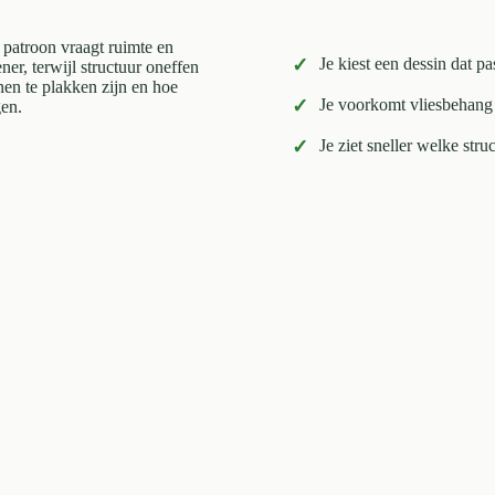
t patroon vraagt ruimte en
✓
Je kiest een dessin dat pa
ner, terwijl structuur oneffen
en te plakken zijn en hoe
✓
Je voorkomt vliesbehang 
gen.
✓
Je ziet sneller welke str