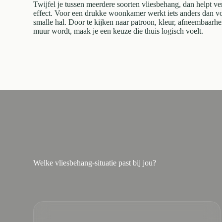
Twijfel je tussen meerdere soorten vliesbehang, dan helpt ve
effect. Voor een drukke woonkamer werkt iets anders dan vo
smalle hal. Door te kijken naar patroon, kleur, afneembaarh
muur wordt, maak je een keuze die thuis logisch voelt.
Welke vliesbehang-situatie past bij jou?