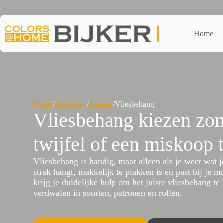
Ga
naar
de
inhoud
Home
Home
/
Producten
/
Behang
/
Vliesbehang
Vliesbehang kiezen zon
twijfel of een miskoop 
Vliesbehang is handig, maar alleen als je weet wat je
strak hangt, makkelijk te plakken is en past bij je 
krijg je duidelijke hulp om het juiste vliesbehang te
verdwalen in soorten, patronen en rollen.