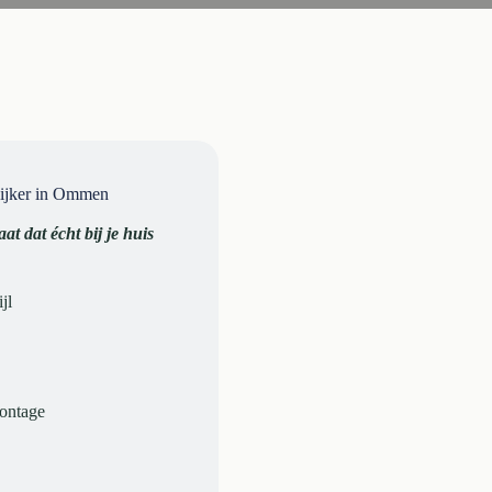
ijker in Ommen
at dat écht bij je huis
jl
montage