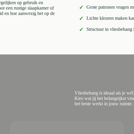
rgelijken op gebruik en
✓
Grote patronen vragen me
or een rustige slaapkamer of
eid en hoe aanwezig het op de
✓
Lichte kleuren maken kam
✓
Structuur in vliesbehang
Vliesbehang is ideaal als je wél 
Kies wat jij het belangrijkst v
het beste werkt in jouw ruimte.