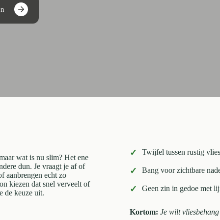
en
✓
Twijfel tussen rustig vli
, maar wat is nu slim? Het ene
ndere dun. Je vraagt je af of
✓
Bang voor zichtbare nade
of aanbrengen echt zo
on kiezen dat snel verveelt of
✓
Geen zin in gedoe met lij
je de keuze uit.
Kortom:
Je wilt vliesbehang 