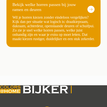
Bekijk welke horren passen bij jouw
ramen en deuren
Wil je horren kiezen zonder eindeloos vergelijken?
Kijk dan per situatie wat logisch is: draaikiepraam,
dakraam, achterdeur, openslaande deuren of schuifpui.
Zo zie je snel welke horren passen, welke juist
onhandig zijn en waar je extra op moet letten. Dat
maakt kiezen rustiger, duidelijker en een stuk zekerder.