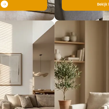
Bekijk
Horizontale jaloezieën
die niet alleen het licht
Bepaal zelf licht, privacy en sf
uitstraling geven.
Kantelbaar voor perfect
Past bij elk interieur
Ideaal voor grote rame
ozijnen)
Combineert strak met g