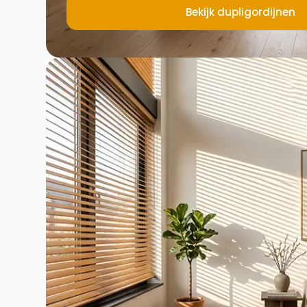
Bekijk dupligordijnen
Dupligordijnen
Dupligordijnen bestaan uit een dubbele honingraatstructuur 
filtert, maar ook helpt isoleren.
Honingraatstructuur met isolerende werking
Top-down / bottom-up mogelijk
Ook volledig verduisterend verkrijgbaar
Strakke montage, ook zonder boren (kunststof k