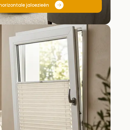
 horizontale jaloezieën
eer met jaloezieën die je interieur direct een luxe, rustige
e lichtcontrole
n
ordijnen