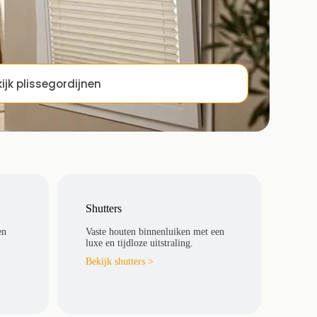
ijk plissegordijnen
oor draai-kiepramen en kunststof kozijnen. Dankzij de
licht precies zoals jij wilt.
Shutters
bediening
ign
en
Vaste houten binnenluiken met een
luxe en tijdloze uitstraling.
raamvormen
ariant
Bekijk shutters >