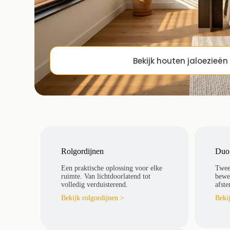
Bekijk houten jaloezieën
Houten jaloezieën
Met houten jaloezieën bepaal je zelf de lichtinval én de ui
brede lamellen geven een luxe, tijdloos effect.
Rolgordijnen
Duo 
Verkrijgbaar in diverse houttinten
Geschikt voor grote raampartijen
Een praktische oplossing voor elke
Twee
ruimte. Van lichtdoorlatend tot
beweg
Licht en privacy eenvoudig regelen
volledig verduisterend.
afste
Combineerbaar met gordijnen
Bekijk rolgordijnen >
Beki