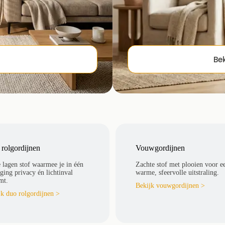
Bek
Plissegordijnen
tstraling van je ruimte. De
Plisségordijnen zijn perfect v
flexibele bediening regel je het 
rolgordijnen
Vouwgordijnen
Top-down / bottom-up 
Compact en elegant des
 lagen stof waarmee je in één
Zachte stof met plooien voor e
ing privacy én lichtinval
warme, sfeervolle uitstraling.
Geschikt voor lastige 
mt.
Ook in verduisterende v
Bekijk vouwgordijnen >
jk duo rolgordijnen >